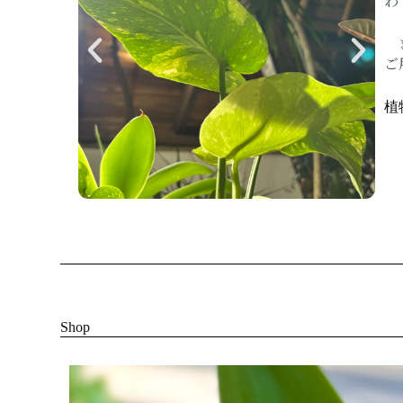
わ
ま
ご
植
Shop