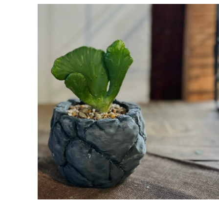
Pla
nts