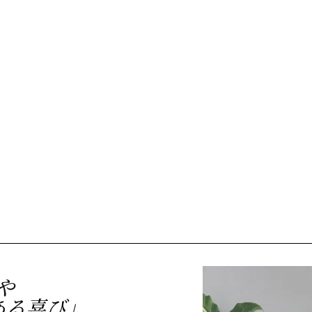
や
ある喜び」