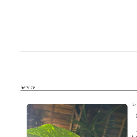
Service
シ
観
ス