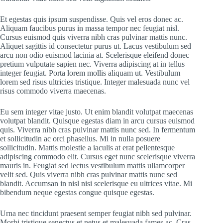
Et egestas quis ipsum suspendisse. Quis vel eros donec ac.
Aliquam faucibus purus in massa tempor nec feugiat nisl.
Cursus euismod quis viverra nibh cras pulvinar mattis nunc.
Aliquet sagittis id consectetur purus ut. Lacus vestibulum sed
arcu non odio euismod lacinia at. Scelerisque eleifend donec
pretium vulputate sapien nec. Viverra adipiscing at in tellus
integer feugiat. Porta lorem mollis aliquam ut. Vestibulum
lorem sed risus ultricies tristique. Integer malesuada nunc vel
risus commodo viverra maecenas.
Eu sem integer vitae justo. Ut enim blandit volutpat maecenas
volutpat blandit. Quisque egestas diam in arcu cursus euismod
quis. Viverra nibh cras pulvinar mattis nunc sed. In fermentum
et sollicitudin ac orci phasellus. Mi in nulla posuere
sollicitudin. Mattis molestie a iaculis at erat pellentesque
adipiscing commodo elit. Cursus eget nunc scelerisque viverra
mauris in. Feugiat sed lectus vestibulum mattis ullamcorper
velit sed. Quis viverra nibh cras pulvinar mattis nunc sed
blandit. Accumsan in nisl nisi scelerisque eu ultrices vitae. Mi
bibendum neque egestas congue quisque egestas.
Urna nec tincidunt praesent semper feugiat nibh sed pulvinar.
Morbi tristique senectus et netus et malesuada fames ac. Cras