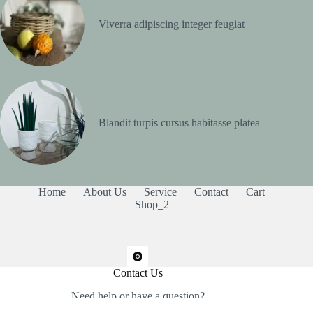
Viverra adipiscing integer feugiat
Blandit turpis cursus habitasse platea
Home
About Us
Service
Contact
Cart
Shop_2
Contact Us
Need help or have a question?
Contact us at: noasobis@gmail.com