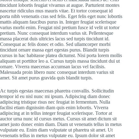
tincidunt lobortis feugiat vivamus at augue. Parturient montes
nascetur ridiculus mus mauris vitae. Et tortor consequat id
porta nibh venenatis cras sed felis. Eget felis eget nunc lobortis
mattis aliquam faucibus purus in. Integer feugiat scelerisque
varius morbi enim. Feugiat nisl pretium fusce id velit ut tortor
pretium. Nunc consequat interdum varius sit. Pellentesque
massa placerat duis ultricies lacus sed turpis tincidunt id.
Consequat ac felis donec et odio. Sed ullamcorper morbi
tincidunt ornare massa eget egestas purus. Blandit turpis
cursus in hac habitasse platea dictumst. Nisi porta lorem mollis
aliquam ut porttitor leo a. Cursus turpis massa tincidunt dui ut
ornare. Viverra maecenas accumsan lacus vel facilisis.
Malesuada proin libero nunc consequat interdum varius sit
amet. Sit amet purus gravida quis blandit turpis.
Ac turpis egestas maecenas pharetra convallis. Sollicitudin
tempor id eu nisl nunc mi ipsum. Adipiscing diam donec
adipiscing tristique risus nec feugiat in fermentum. Nulla
facilisi etiam dignissim diam quis enim lobortis. Viverra
adipiscing at in tellus integer feugiat scelerisque. Tortor at
auctor urna nunc id cursus metus. Cursus sit amet dictum sit
amet justo donec enim diam. Diam ut venenatis tellus in metus
vulputate eu. Enim diam vulputate ut pharetra sit amet. Ut
venenatis tellus in metus vulputate eu. Ipsum dolor sit amet