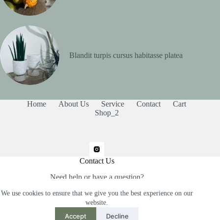
Blandit turpis cursus habitasse platea
Home
About Us
Service
Contact
Cart
Shop_2
Contact Us
Need help or have a question?
Contact us at: noasobis@gmail.com
We use cookies to ensure that we give you the best experience on our
website.
Accept
Decline